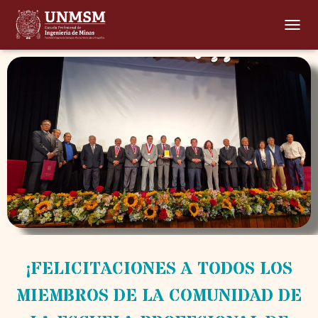
T
O
G
G
L
E
N
A
V
I
G
A
T
I
O
N
¡FELICITACIONES A TODOS LOS
MIEMBROS DE LA COMUNIDAD DE